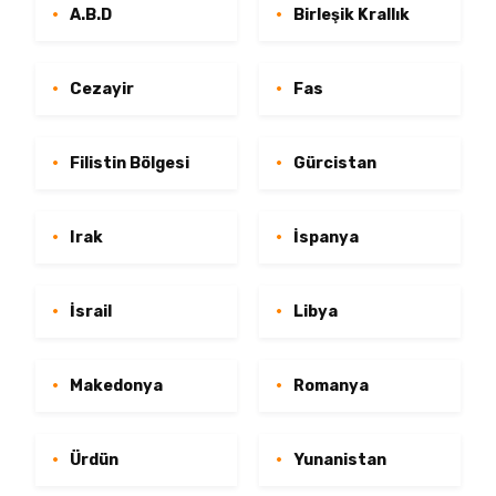
A.B.D
Birleşik Krallık
Cezayir
Fas
Filistin Bölgesi
Gürcistan
Irak
İspanya
İsrail
Libya
Makedonya
Romanya
Ürdün
Yunanistan