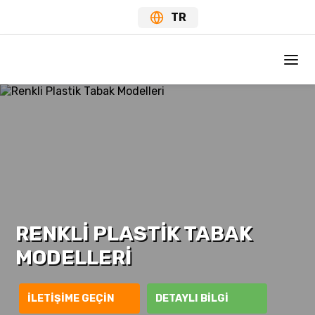
TR
RENKLI PLASTIK TABAK
MODELLERI
İLETIŞIME GEÇIN
DETAYLI BILGI